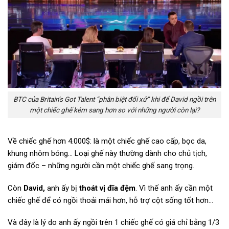
BTC của Britain’s Got Talent “phân biệt đối xử” khi để David ngồi trên
một chiếc ghế kém sang hơn so với những người còn lại?
Về chiếc ghế hơn 4.000$: là một chiếc ghế cao cấp, bọc da,
khung nhôm bóng…
Loại ghế này thường dành cho chủ tịch,
giám đốc – những người cần một chiếc ghế sang trọng.
Còn
David,
anh ấy bị
thoát vị đĩa đệm
. Vì thế anh ấy cần một
chiếc ghế để có ngồi thoải mái hơn, hỗ trợ cột sống tốt hơn…
Và đây là lý do anh ấy ngồi trên 1 chiếc ghế có giá chỉ bằng 1/3