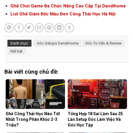
Ghế Chơi Game Đa Chức Năng Cao Cấp Tại Dandihome
List Ghế Giám Đốc Màu Đen Công Thái Học Hà Nội
Danh mục:
Góc Setups DandiHome
Góc Tư Vấn & Review
Nổi bật
Bài viết cùng chủ đề:
Ghế Công Thái Học Nào Tốt
Tổng Hợp 18 Sai Lầm Sau 25
Nhất Trong Phân Khúc 2-3
Lần Setup Góc Làm Việc Và
Triệu?
Góc Học Tập