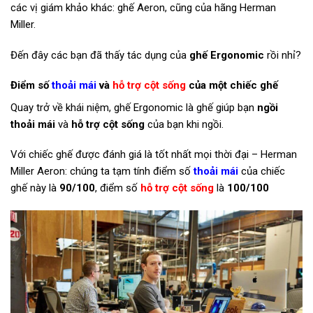
các vị giám khảo khác: ghế Aeron, cũng của hãng Herman
Miller.
Đến đây các bạn đã thấy tác dụng của
ghế Ergonomic
rồi nhỉ?
Điểm số
thoải mái
và
hỗ trợ cột sống
của một chiếc ghế
Quay trở về khái niệm, ghế Ergonomic là ghế giúp bạn
ngồi
thoải mái
và
hỗ trợ cột sống
của bạn khi ngồi.
Với chiếc ghế được đánh giá là tốt nhất mọi thời đại – Herman
Miller Aeron: chúng ta tạm tính điểm số
thoải mái
của chiếc
ghế này là
90/100
, điểm số
hỗ trợ cột sống
là
100/100