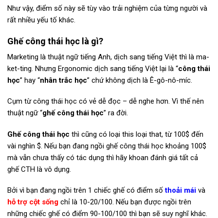
Như vậy, điểm số này sẽ tùy vào trải nghiệm của từng người và
rất nhiều yếu tố khác.
Ghế công thái học là gì?
Marketing là thuật ngữ tiếng Anh, dịch sang tiếng Việt thì là ma-
ket-ting. Nhưng Ergonomic dịch sang tiếng Việt lại là “
công thái
học
” hay “
nhân trắc học
” chứ không dịch là Ê-gô-nô-míc.
Cụm từ công thái học có vẻ dễ đọc – dễ nghe hơn. Vì thế nên
thuật ngữ “
ghế công thái học
” ra đời.
Ghế công thái học
thì cũng có loại this loại that, từ 100$ đến
vài nghìn $. Nếu bạn đang ngồi ghế công thái học khoảng 100$
mà vẫn chưa thấy có tác dụng thì hãy khoan đánh giá tất cả
ghế CTH là vô dụng.
Bởi vì bạn đang ngồi trên 1 chiếc ghế có điểm số
thoải mái
và
hỗ trợ cột sống
chỉ là 10-20/100. Nếu bạn được ngồi trên
những chiếc ghế có điểm 90-100/100 thì bạn sẽ suy nghĩ khác.