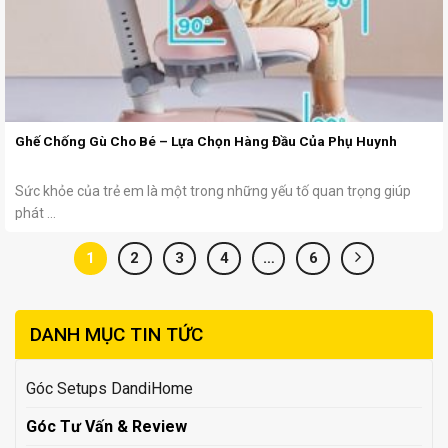
Ghế Chống Gù Cho Bé – Lựa Chọn Hàng Đầu Của Phụ Huynh
Sức khỏe của trẻ em là một trong những yếu tố quan trọng giúp
phát ...
1
2
3
4
…
6
DANH MỤC TIN TỨC
Góc Setups DandiHome
Góc Tư Vấn & Review