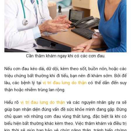
Cần thăm khám ngay khi có các cơn đau.
Nếu cơn đau kéo dài, dữ dội, kèm theo sốt, buồn nôn, hoặc các
triệu chứng bất thường khi đi tiểu, bạn nên đi khám sớm. Bởi để
lâu, các bệnh lý tại
vị trí đau lưng do thận
có thể dẫn đến suy
thận hoặc nhiễm trùng lan rộng.
Hiểu rõ
vị trí đau lưng do thận
và các nguyên nhân gây ra sẽ
giúp bạn nhận diện đúng vấn đề sức khỏe mình đang gặp. Đừng
chủ quan với những cơn đau vùng thắt lưng, đặc biệt là khi có
biểu hiện bất thường khác kèm theo. Việc thăm khám và điều trị
kịp thời sẽ giúp bạn bảo vệ chức năng thận, tránh biến chứng