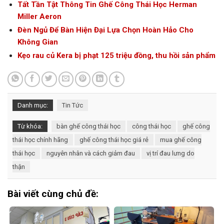
Tất Tần Tật Thông Tin Ghế Công Thái Học Herman
Miller Aeron
Đèn Ngủ Để Bàn Hiện Đại Lựa Chọn Hoàn Hảo Cho
Không Gian
Kẹo rau củ Kera bị phạt 125 triệu đồng, thu hồi sản phẩm
Danh mục:
Tin Tức
Từ khóa:
bàn ghế công thái học
công thái học
ghế công
thái học chính hãng
ghế công thái học giá rẻ
mua ghế công
thái học
nguyên nhân và cách giảm đau
vị trí đau lưng do
thận
Bài viết cùng chủ đề: