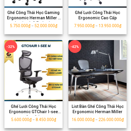
Ghế Công Thái Học Gaming
Ghế Lưới Công Thái Học
Ergonomic Herman Miller x
Ergonomic Cao Cấp
Logitech G Embody
5.750.000
₫
52.000.000
₫
7.950.000
₫
13.950.000
₫
–
–
-32%
-42%
Ghế Lưới Công Thái Học
List Bàn Ghế Công Thái Học
Ergonomic GTChair I-see
Ergonomic Herman Miller
Cao Cấp
5.600.000
₫
8.450.000
₫
16.000.000
₫
226.000.000
₫
–
–