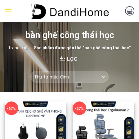
Skip
to
content
bàn ghế công thái học
Trang chủ
/
Sản phẩm được gắn thẻ “bàn ghế công thái học”
LỌC
-67%
-27%