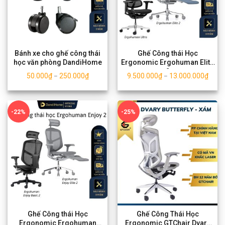
Bánh xe cho ghế công thái
Ghế Công thái Học
học văn phòng DandiHome
Ergonomic Ergohuman Elite
2
50.000
₫
250.000
₫
9.500.000
₫
13.000.000
₫
–
–
-22%
-25%
Ghế Công thái Học
Ghế Công Thái Học
Ergonomic Ergohuman
Ergonomic GTChair Dvary