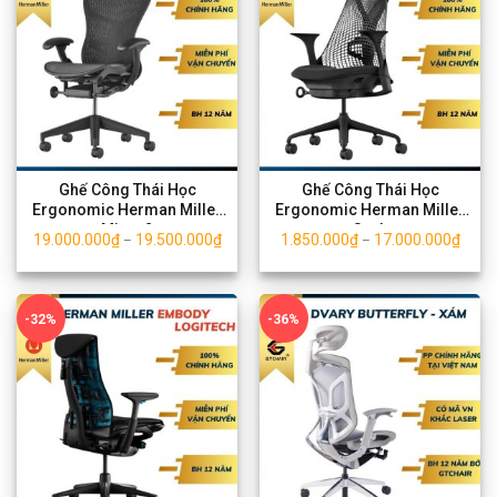
Ghế Công Thái Học
Ghế Công Thái Học
Ergonomic Herman Miller
Ergonomic Herman Miller
Mirra 2
SayL
19.000.000
₫
19.500.000
₫
1.850.000
₫
17.000.000
₫
–
–
-32%
-36%