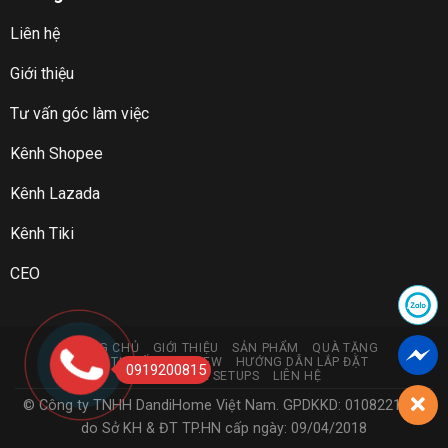
Liên hệ
Giới thiệu
Tư vấn góc làm việc
Kênh Shopee
Kênh Lazada
Kênh Tiki
CEO
TRANG CHỦ
GIỚI THIỆU
SẢN PHẨM
QUÀ TẶNG
GÓC TƯ VẤN & REVIEW
HƯỚNG DẪN LẮP ĐẶT
0919200815
DANDIHOME SETUPS
LIÊN HỆ
© Công ty TNHH DandiHome Việt Nam. GPDKKD: 0108221773
do Sở KH & ĐT TP.HN cấp ngày: 09/04/2018