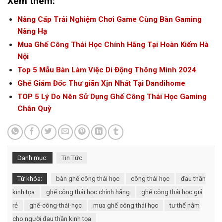
Xem thêm:
Nâng Cấp Trải Nghiệm Chơi Game Cùng Bàn Gaming
Nâng Hạ
Mua Ghế Công Thái Học Chính Hãng Tại Hoàn Kiếm Hà
Nội
Top 5 Mẫu Bàn Làm Việc Di Động Thông Minh 2024
Ghế Giám Đốc Thư giãn Xịn Nhất Tại Dandihome
TOP 5 Lý Do Nên Sử Dụng Ghế Công Thái Học Gaming
Chân Quỳ
Danh mục:
Tin Tức
Từ khóa:
bàn ghế công thái học
công thái học
đau thần
kinh tọa
ghế công thái học chính hãng
ghế công thái học giá
rẻ
ghế-công-thái-học
mua ghế công thái học
tư thế nằm
cho người đau thần kinh tọa