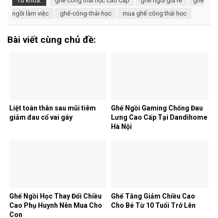
Từ khóa:
ghế công thái học cao cấp
ghế ngồi giá rẻ
ghế
ngồi làm việc
ghế-công-thái-học
mua ghế công thái học
Bài viết cùng chủ đề:
Liệt toàn thân sau mũi tiêm
Ghế Ngồi Gaming Chống Đau
giảm đau cổ vai gáy
Lưng Cao Cấp Tại Dandihome
Hà Nội
Ghế Ngồi Học Thay Đổi Chiều
Ghế Tăng Giảm Chiều Cao
Cao Phụ Huynh Nên Mua Cho
Cho Bé Từ 10 Tuổi Trở Lên
Con