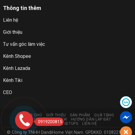
Thông tin thêm
Liên hệ
Giới thiệu
Tư vấn góc làm việc
Kênh Shopee
Kênh Lazada
Kênh Tiki
CEO
TRANG CHỦ
GIỚI THIỆU
SẢN PHẨM
QUÀ TẶNG
GÓC TƯ VẤN & REVIEW
HƯỚNG DẪN LẮP ĐẶT
0919200815
DANDIHOME SETUPS
LIÊN HỆ
© Công ty TNHH DandiHome Việt Nam. GPDKKD: 0108221773