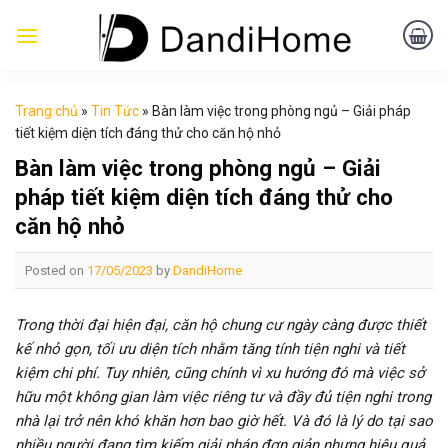
Skip
to
content
Trang chủ
»
Tin Tức
»
Bàn làm việc trong phòng ngủ – Giải pháp
tiết kiệm diện tích đáng thử cho căn hộ nhỏ
Bàn làm việc trong phòng ngủ – Giải
pháp tiết kiệm diện tích đáng thử cho
căn hộ nhỏ
Posted on
17/05/2023
by
DandiHome
Trong thời đại hiện đại, căn hộ chung cư ngày càng được thiết
kế nhỏ gọn, tối ưu diện tích nhằm tăng tính tiện nghi và tiết
kiệm chi phí. Tuy nhiên, cũng chính vì xu hướng đó mà việc sở
hữu một không gian làm việc riêng tư và đầy đủ tiện nghi trong
nhà lại trở nên khó khăn hơn bao giờ hết. Và đó là lý do tại sao
nhiều người đang tìm kiếm giải pháp đơn giản nhưng hiệu quả