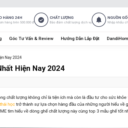
O HÀNG 24H
CHẤT LƯỢNG
NGUỒN GỐ
đơn hàng trên 500.000 đ
Bảo đảm chất lượng dịch vụ
Nhập khẩu c
g
Góc Tư Vấn & Review
Hướng Dẫn Lắp Đặt
DandiHom
iện Nay 2024
Nhất Hiện Nay 2024
òng chất lượng không chỉ là tiện ích mà còn là đầu tư cho sức khỏe
thái học
trở thành sự lựa chọn hàng đầu của những người hiểu về gi
E tìm hiểu về dòng ghế chất lượng này cùng top 3 mẫu ghế tốt nh