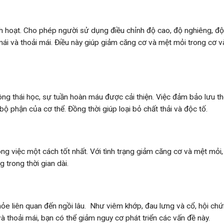
inh hoạt. Cho phép người sử dụng điều chỉnh độ cao, độ nghiêng, đ
mái và thoải mái. Điều này giúp giảm căng cơ và mệt mỏi trong cơ v
công thái học, sự tuần hoàn máu được cải thiện. Việc đảm bảo lưu 
ộ phận của cơ thể. Đồng thời giúp loại bỏ chất thải và độc tố.
g việc một cách tốt nhất. Với tình trạng giảm căng cơ và mệt mỏi,
g trong thời gian dài.
ỏe liên quan đến ngồi lâu. Như viêm khớp, đau lưng và cổ, hội ch
và thoải mái, bạn có thể giảm nguy cơ phát triển các vấn đề này.