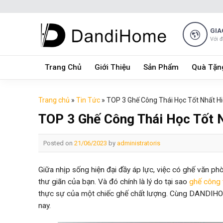
Skip
to
content
GIA
Với 
Trang Chủ
Giới Thiệu
Sản Phẩm
Quà Tặn
Trang chủ
»
Tin Tức
»
TOP 3 Ghế Công Thái Học Tốt Nhất H
TOP 3 Ghế Công Thái Học Tốt 
Posted on
21/06/2023
by
administratoris
Giữa nhịp sống hiện đại đầy áp lực, việc có ghế văn ph
thư giãn của bạn. Và đó chính là lý do tại sao
ghế công 
thực sự của một chiếc ghế chất lượng. Cùng DANDIHOM
nay.