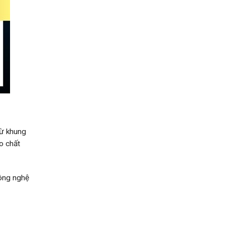
Từ khung
o chất
công nghệ