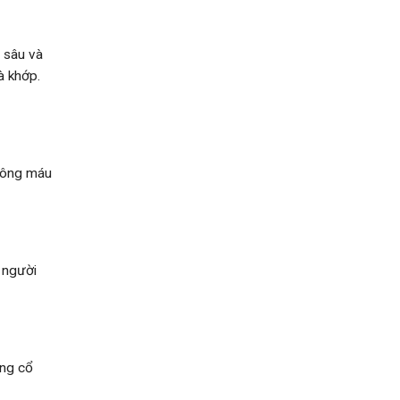
ộ sâu và
à khớp.
thông máu
 người
ứng cổ