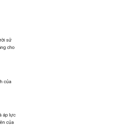
ười sử
bằng cho
nh của
à áp lực
iên của