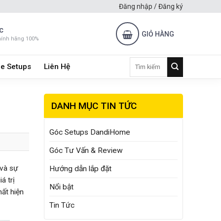
Đăng nhập / Đăng ký
C
GIỎ HÀNG
hính hãng 100%
Tìm
e Setups
Liên Hệ
kiếm:
DANH MỤC TIN TỨC
Góc Setups DandiHome
Góc Tư Vấn & Review
 và sự
Hướng dẫn lắp đặt
á trị
Nổi bật
ất hiện
Tin Tức