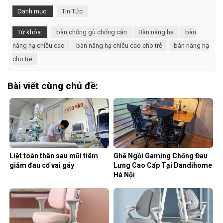
Danh mục:
Tin Tức
Từ khóa:
bàn chống gù chống cận
Bàn nâng hạ
bàn
nâng hạ chiều cao
bàn nâng hạ chiều cao cho trẻ
bàn nâng hạ
cho trẻ
Bài viết cùng chủ đề:
Liệt toàn thân sau mũi tiêm
Ghế Ngồi Gaming Chống Đau
giảm đau cổ vai gáy
Lưng Cao Cấp Tại Dandihome
Hà Nội