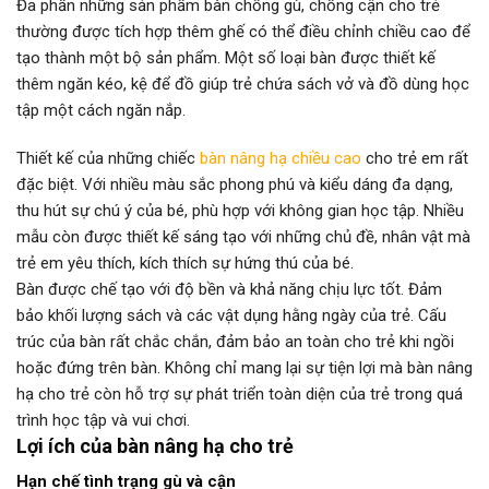
Đa phần những sản phẩm bàn chống gù, chống cận cho trẻ
thường được tích hợp thêm ghế có thể điều chỉnh chiều cao để
tạo thành một bộ sản phẩm. Một số loại bàn được thiết kế
thêm ngăn kéo, kệ để đồ giúp trẻ chứa sách vở và đồ dùng học
tập một cách ngăn nắp.
Thiết kế của những chiếc
bàn nâng hạ chiều cao
cho trẻ em rất
đặc biệt. Với nhiều màu sắc phong phú và kiểu dáng đa dạng,
thu hút sự chú ý của bé, phù hợp với không gian học tập. Nhiều
mẫu còn được thiết kế sáng tạo với những chủ đề, nhân vật mà
trẻ em yêu thích, kích thích sự hứng thú của bé.
Bàn được chế tạo với độ bền và khả năng chịu lực tốt. Đảm
bảo khối lượng sách và các vật dụng hằng ngày của trẻ. Cấu
trúc của bàn rất chắc chắn, đảm bảo an toàn cho trẻ khi ngồi
hoặc đứng trên bàn. Không chỉ mang lại sự tiện lợi mà bàn nâng
hạ cho trẻ còn hỗ trợ sự phát triển toàn diện của trẻ trong quá
trình học tập và vui chơi.
Lợi ích của bàn nâng hạ cho trẻ
Hạn chế tình trạng gù và cận