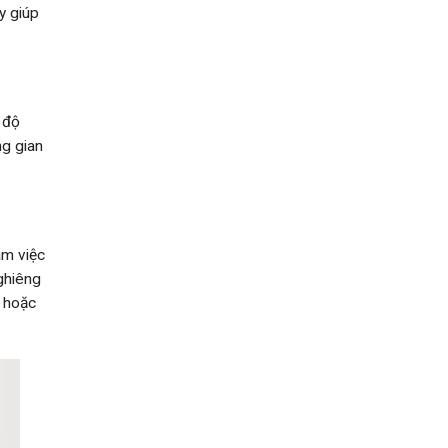
y giúp
 độ
ng gian
àm việc
ghiêng
u hoặc