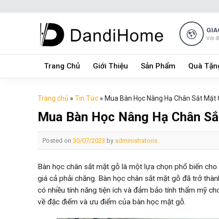
Skip
to
content
GIA
Với 
Trang Chủ
Giới Thiệu
Sản Phẩm
Quà Tặn
Trang chủ
»
Tin Tức
»
Mua Bàn Học Nâng Hạ Chân Sắt Mặt 
Mua Bàn Học Nâng Hạ Chân Sắt
Posted on
30/07/2023
by
administratoris
Bàn học chân sắt mặt gỗ là một lựa chọn phổ biến cho kh
giá cả phải chăng. Bàn học chân sắt mặt gỗ đã trở thà
có nhiều tính năng tiện ích và đảm bảo tính thẩm mỹ c
về đặc điểm và ưu điểm của bàn học mặt gỗ.