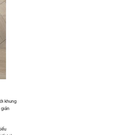
ới khung
 giản
kiểu