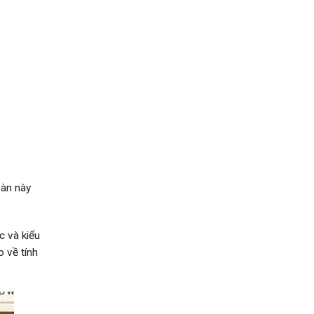
bàn này
c và kiểu
 về tính