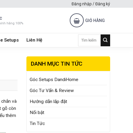
Đăng nhập / Đăng ký
C
GIỎ HÀNG
hính hãng 100%
Tìm
e Setups
Liên Hệ
kiếm:
DANH MỤC TIN TỨC
Góc Setups DandiHome
Góc Tư Vấn & Review
c chắn và
Hướng dẫn lắp đặt
t gỗ còn
Nổi bật
hiểu thêm
Tin Tức