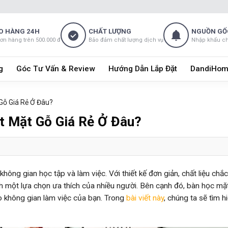
O HÀNG 24H
CHẤT LƯỢNG
NGUỒN GỐ
đơn hàng trên 500.000 đ
Bảo đảm chất lượng dịch vụ
Nhập khẩu c
g
Góc Tư Vấn & Review
Hướng Dẫn Lắp Đặt
DandiHom
Gỗ Giá Rẻ Ở Đâu?
 Mặt Gỗ Giá Rẻ Ở Đâu?
ông gian học tập và làm việc. Với thiết kế đơn giản, chất liệu chắ
nh một lựa chọn ưa thích của nhiều người. Bên cạnh đó, bàn học mặ
ho không gian làm việc của bạn. Trong
bài viết này
, chúng ta sẽ tìm 