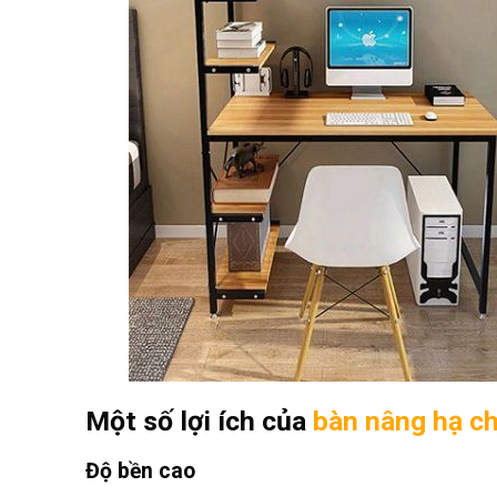
Một số lợi ích của
bàn nâng hạ c
Độ bền cao