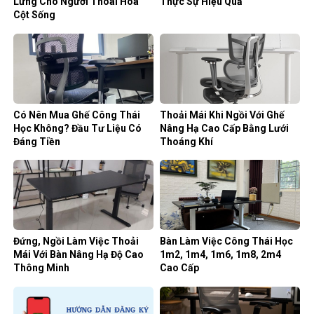
Lưng Cho Người Thoái Hóa
Thực Sự Hiệu Quả
Cột Sống
Có Nên Mua Ghế Công Thái
Thoải Mái Khi Ngồi Với Ghế
Học Không? Đầu Tư Liệu Có
Nâng Hạ Cao Cấp Bằng Lưới
Đáng Tiền
Thoáng Khí
Đứng, Ngồi Làm Việc Thoải
Bàn Làm Việc Công Thái Học
Mái Với Bàn Nâng Hạ Độ Cao
1m2, 1m4, 1m6, 1m8, 2m4
Thông Minh
Cao Cấp