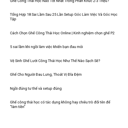
Ghế Công Thái Học Nào Tốt Nhất Trong Phân Khúc 2-3 Triệu?
Tổng Hợp 18 Sai Lầm Sau 25 Lần Setup Góc Làm Việc Và Góc Học
Tập
Cách Chọn Ghế Công Thái Học Online | Kinh nghiệm chọn ghế P2
5 sai lầm khi ngồi làm việc khiến bạn đau mỏi
Vệ Sinh Ghế Lưới Công Thái Học Như Thế Nào Sạch Sẽ?
Ghế Cho Người Đau Lưng, Thoát Vị Đĩa Đệm
Ngồi đúng tư thế và setup đúng
Ghế công thái học có tác dụng không hay chiêu trò đổi tên để
“làm tiền”