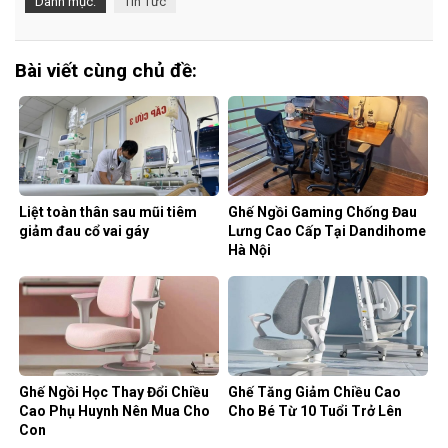
Danh mục:
Tin Tức
Bài viết cùng chủ đề:
Liệt toàn thân sau mũi tiêm
Ghế Ngồi Gaming Chống Đau
giảm đau cổ vai gáy
Lưng Cao Cấp Tại Dandihome
Hà Nội
Ghế Ngồi Học Thay Đổi Chiều
Ghế Tăng Giảm Chiều Cao
Cao Phụ Huynh Nên Mua Cho
Cho Bé Từ 10 Tuổi Trở Lên
Con