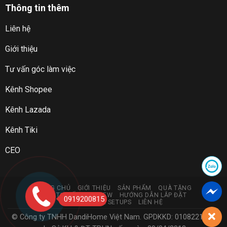
Thông tin thêm
Liên hệ
Giới thiệu
Tư vấn góc làm việc
Kênh Shopee
Kênh Lazada
Kênh Tiki
CEO
TRANG CHỦ
GIỚI THIỆU
SẢN PHẨM
QUÀ TẶNG
GÓC TƯ VẤN & REVIEW
HƯỚNG DẪN LẮP ĐẶT
0919200815
DANDIHOME SETUPS
LIÊN HỆ
© Công ty TNHH DandiHome Việt Nam. GPDKKD: 0108221773