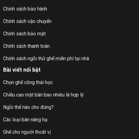
Miễn phí vận chuyển toàn quốc.
Chính sách bảo hành
Miễn phí ngồi thử tại nhà toàn quốc trong 3 ngày. Chi tiết
Chính sách vận chuyển
xem tại
ĐÂY
Ghế
Ergohuman 2
được
bảo hành 10 năm chính
Chính sách bảo mật
hãng
và hỗ trợ trọn đời. Chi tiết về chính sách BH xem
Chính sách thanh toán
tại
https://dandihome.vn/chinh-sach-bao-hanh/
Chúng tôi
hoàn tiền 100% và tặng luôn sản phẩm
nếu
Chính sách ngồi thử ghế miễn phí tại nhà
Quý khách phát hiện ra hàng chúng tôi bán ra là hàng giả,
Bài viết nổi bật
không như mô tả và cam kết.
Chọn ghế công thái học
Ghế Ergohuman có khá nhiều hàng fake trên thế giới cũng
như ở Việt Nam:
Chiều cao mặt bàn bao nhiêu là hợp lý
Ngồi thế nào cho đúng?
Các loại bàn nâng hạ
Ghế cho người thoát vị