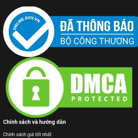
Phiên bản Gaming màu trắng cá tính
Như vậy, phiên bản
Ergohuman
Gaming X9
là sự lựa chọn
cho những ai muốn một chiếc
Ergohuman
dành riêng cho
game thủ!
Chính sách và hướng dẫn
Tại sao nên mua
ghế Ergohuman Gaming X9
tại
DandiHome?
Chính sách giá tốt nhất