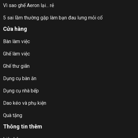
Vì sao ghế Aeron lại... rẻ
5 sai lầm thường gặp làm bạn đau lưng mỏi cổ
Cửa hàng
Bàn làm việc
Ưu đãi chỉ có khi mua bàn ghế công thái học tại
Ghế làm việc
DandiHome
Ghế thư giãn
Hoàn tiền 100% và tặng luôn sản phẩm nếu Quý khách
phát hiện ra hàng chúng tôi bán ra là hàng giả, hàng kém
Dụng cụ bàn ăn
chất lượng, không như mô tả và cam kết.
Dụng cụ nhà bếp
Miễn phí ngồi thử tại nhà toàn quốc trong 3 ngày.
Dao kéo và phụ kiện
Miễn phí vận chuyển toàn quốc.
Hỗ trợ tư vấn trọn đời sau mua.
Quà tặng
Thông tin thêm
THÔNG TIN MUA HÀNG TẠI DANDIHOME