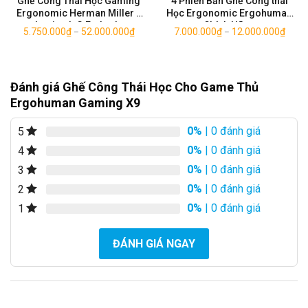
Ghế Công Thái Học Gaming
4 Phiên Bản Ghế Công thái
Ergonomic Herman Miller x
Học Ergonomic Ergohuman
Logitech G Embody
Chính Hãng
5.750.000
₫
52.000.000
₫
7.000.000
₫
12.000.000
₫
–
–
Đánh giá Ghế Công Thái Học Cho Game Thủ
Ergohuman Gaming X9
Phiên bản Gaming màu đen lịch lãm
0%
| 0 đánh giá
5
0%
| 0 đánh giá
4
0%
| 0 đánh giá
3
0%
| 0 đánh giá
2
0%
| 0 đánh giá
1
ĐÁNH GIÁ NGAY