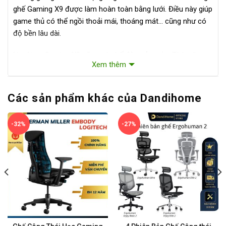
ghế Gaming X9 được làm hoàn toàn bằng lưới. Điều này giúp
game thủ có thể ngồi thoải mái, thoáng mát… cũng như có
độ bền lâu dài.
Ngoài ra, Gaming X9 cũng có chế độ ngả trước. Tính năng
Xem thêm
này giúp các game thủ, đặc biệt là game thủ FPS tập trung
hơn khi chơi game.
Các sản phẩm khác của Dandihome
-32%
-27%