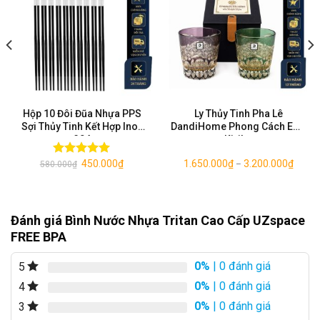
Hộp 10 Đôi Đũa Nhựa PPS
Ly Thủy Tinh Pha Lê
Sợi Thủy Tinh Kết Hợp Inox
DandiHome Phong Cách Edo
304
Kiriko
450.000
₫
1.650.000
₫
3.200.000
₫
Được xếp
580.000
₫
–
hạng
5.00
5 sao
Đánh giá Bình Nước Nhựa Tritan Cao Cấp UZspace
FREE BPA
0%
| 0 đánh giá
5
0%
| 0 đánh giá
4
0%
| 0 đánh giá
3