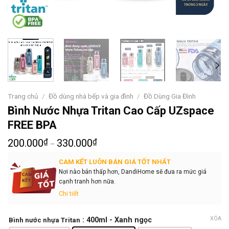
Trang chủ
/
Đồ dùng nhà bếp và gia đình
/
Đồ Dùng Gia Đình
Bình Nước Nhựa Tritan Cao Cấp UZspace
FREE BPA
200.000
₫
330.000
₫
–
CAM KẾT LUÔN BÁN GIÁ TỐT NHẤT
Nơi nào bán thấp hơn, DandiHome sẽ đưa ra mức giá
cạnh tranh hơn nữa.
Chi tiết
XÓA
: 400ml - Xanh ngọc
Bình nước nhựa Tritan