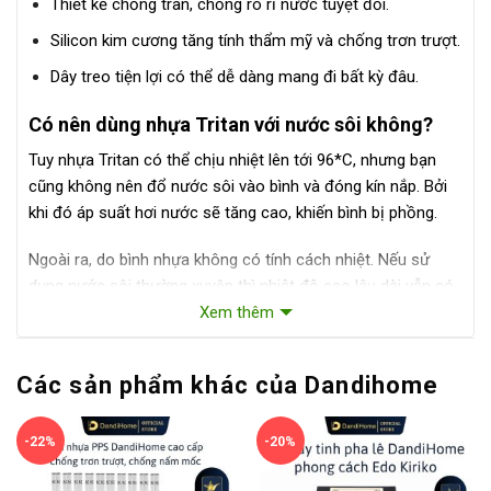
Thiết kế chống tràn, chống rò rỉ nước tuyệt đối.
Silicon kim cương tăng tính thẩm mỹ và chống trơn trượt.
Dây treo tiện lợi có thể dễ dàng mang đi bất kỳ đâu.
Có nên dùng nhựa Tritan với nước sôi không?
Tuy nhựa Tritan có thể chịu nhiệt lên tới 96*C, nhưng bạn
cũng không nên đổ nước sôi vào bình và đóng kín nắp. Bởi
khi đó áp suất hơi nước sẽ tăng cao, khiến bình bị phồng.
Ngoài ra, do bình nhựa không có tính cách nhiệt. Nếu sử
dụng nước sôi thường xuyên thì nhiệt độ cao lâu dài vẫn có
thể ảnh hưởng tới kết cấu nhựa Tritan.
Xem thêm
Bạn nên để nguội khoảng 70-80*C rồi hãy đổ vào. Và cũng
Các sản phẩm khác của Dandihome
không nên đóng nắp kín ngay.
Tuyệt đối không dùng trong lò vi sóng hoặc dùng để đun
-22%
-20%
nước.