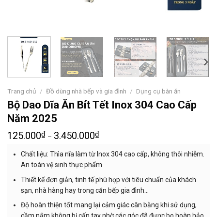
Trang chủ
/
Đồ dùng nhà bếp và gia đình
/
Dụng cụ bàn ăn
Bộ Dao Dĩa Ăn Bít Tết Inox 304 Cao Cấp
Năm 2025
125.000
₫
3.450.000
₫
–
Chất liệu: Thìa nĩa làm từ Inox 304 cao cấp, không thôi nhiễm.
An toàn vệ sinh thực phẩm
Thiết kế đơn giản, tinh tế phù hợp với tiêu chuẩn của khách
sạn, nhà hàng hay trong căn bếp gia đình…
Độ hoàn thiện tốt mang lại cảm giác cân bằng khi sử dụng,
cầm nắm không bị cấn tay nhờ các góc đã được bo hoàn hảo