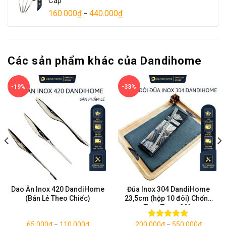
Cấp
160.000
₫
440.000
₫
–
Các sản phẩm khác của Dandihome
-19%
-33%
Dao Ăn Inox 420 DandiHome
Đũa Inox 304 DandiHome
(Bán Lẻ Theo Chiếc)
23,5cm (hộp 10 đôi) Chống
Trơn Trượt 90%
65.000
₫
110.000
₫
200.000
₫
550.000
₫
Được xếp
–
–