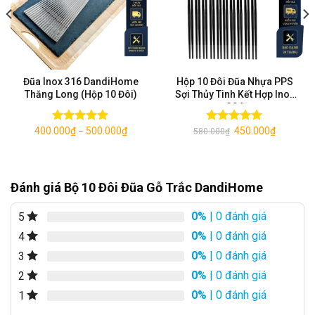
Đũa Inox 316 DandiHome
Hộp 10 Đôi Đũa Nhựa PPS
Thăng Long (Hộp 10 Đôi)
Sợi Thủy Tinh Kết Hợp Inox
304
400.000
₫
500.000
₫
450.000
₫
Được xếp
Được xếp
–
580.000
₫
hạng
5.00
hạng
5.00
5 sao
5 sao
Đánh giá Bộ 10 Đôi Đũa Gỗ Trắc DandiHome
0%
| 0 đánh giá
5
0%
| 0 đánh giá
4
0%
| 0 đánh giá
3
Thông tin chi tiết đũa gỗ trắc DandiHome
0%
| 0 đánh giá
2
0%
| 0 đánh giá
1