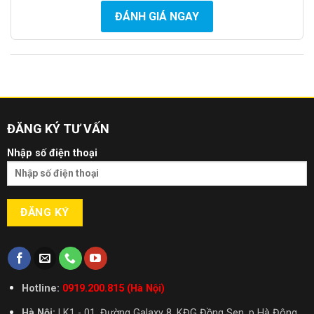
ĐÁNH GIÁ NGAY
ĐĂNG KÝ TƯ VẤN
Nhập số điện thoại
Bộ 10 đũa gỗ DandiHome với chất liệu cao cấp: gỗ quý nhóm I
Hotline:
0919.200.815 (Hà Nội)
Hà Nội:
LK1 - 01, Đường Galaxy 8, KĐG Đồng Sen, p Hà Đông,