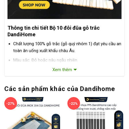
Thông tin chi tiết Bộ 10 đôi đũa gỗ trắc
DandiHome
Chất lượng 100% gỗ trắc (gỗ quý nhóm 1) đạt yêu cầu an
toàn ăn uống xuất khẩu châu Âu.
Màu sắc: Đỏ hoặc nâu ngẫu nhiên.
Đầu đũa: Ốc New Zealand ánh xà cừ.
Xem thêm
Với chất liệu cao cấp, độ bền cao lên đến 10 năm sử
dụng. Ngoài ra với thiết kế tinh tế, hiện đại mang lại vẻ
Các sản phẩm khác của Dandihome
đẹp sang trọng.
Lưu ý:
không dùng các sản phẩm gỗ tự nhiên với máy
-27%
-22%
rửa bát như đũa, thớt gỗ…