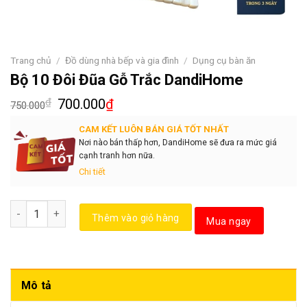
Trang chủ
/
Đồ dùng nhà bếp và gia đình
/
Dụng cụ bàn ăn
Bộ 10 Đôi Đũa Gỗ Trắc DandiHome
₫
700.000
₫
750.000
CAM KẾT LUÔN BÁN GIÁ TỐT NHẤT
Nơi nào bán thấp hơn, DandiHome sẽ đưa ra mức giá
cạnh tranh hơn nữa.
Chi tiết
Số lượng
Thêm vào giỏ hàng
Mua ngay
Mô tả