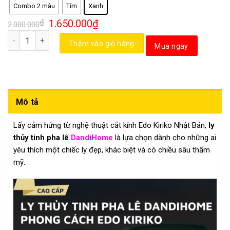
Combo 2 màu
Tím
Xanh
₫
1.650.000
₫
2.000.000
Số lượng
Thêm vào giỏ hàng
Mua ngay
Mô tả
Lấy cảm hứng từ nghệ thuật cắt kính Edo Kiriko Nhật Bản,
ly
thủy tinh pha lê
DandiHome
là lựa chọn dành cho những ai
yêu thích một chiếc ly đẹp, khác biệt và có chiều sâu thẩm
mỹ.