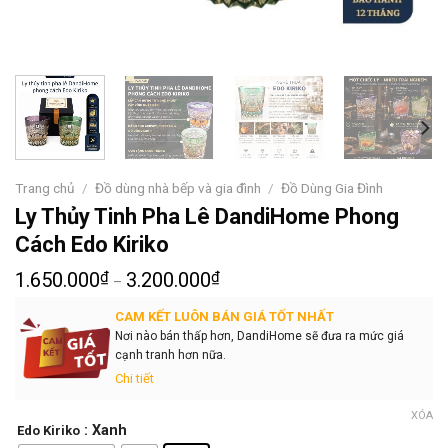
Trang chủ
/
Đồ dùng nhà bếp và gia đình
/
Đồ Dùng Gia Đình
Ly Thủy Tinh Pha Lê DandiHome Phong
Cách Edo Kiriko
1.650.000
₫
3.200.000
₫
–
CAM KẾT LUÔN BÁN GIÁ TỐT NHẤT
Nơi nào bán thấp hơn, DandiHome sẽ đưa ra mức giá
cạnh tranh hơn nữa.
Chi tiết
XÓA
: Xanh
Edo Kiriko