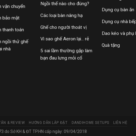
Ngồi thế nào cho đúng?
h vận chuyển
Dụng cụ bàn ăn
Các loại bàn nâng hạ
h bảo mật
Dụng cụ nhà bế
Ghế cho người thoát vị
h thanh toán
Dao kéo và phụ 
Vì sao ghế Aeron lại... rẻ
h ngồi thử ghế
Quà tặng
ại nhà
5 sai lầm thường gặp làm
bạn đau lưng mỏi cổ
VẤN & REVIEW
HƯỚNG DẪN LẮP ĐẶT
DANDIHOME SETUPS
LIÊN HỆ
 do Sở KH & ĐT TP.HN cấp ngày: 09/04/2018