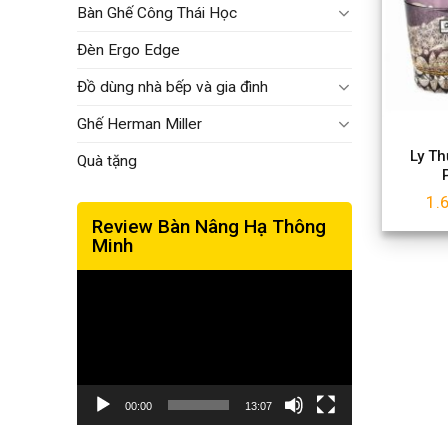
Bàn Ghế Công Thái Học
Đèn Ergo Edge
Đồ dùng nhà bếp và gia đình
Ghế Herman Miller
Ly T
Quà tặng
1.
Review Bàn Nâng Hạ Thông
Minh
Trình
chơi
Video
00:00
13:07