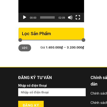
00:00
02:09
Lọc Sản Phẩm
Giá
Giá
Giá
1.650.000₫
—
3.200.000₫
LỌC
thấp
cao
nhất
nhất
ĐĂNG KÝ TƯ VẤN
Chính s
dẫn
Nhập số điện thoại
Chính sách
Chính sác