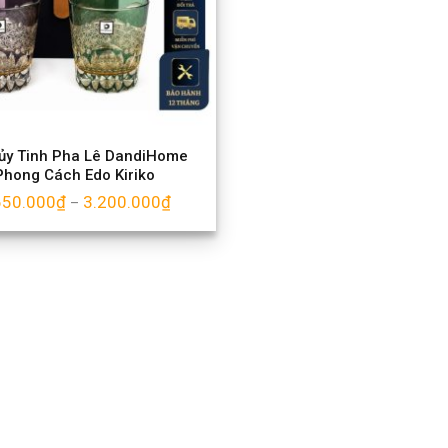
hủy Tinh Pha Lê DandiHome
Phong Cách Edo Kiriko
650.000
₫
3.200.000
₫
–