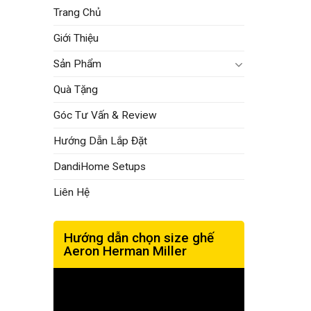
Trang Chủ
Giới Thiệu
Sản Phẩm
Quà Tặng
Góc Tư Vấn & Review
Hướng Dẫn Lắp Đặt
DandiHome Setups
Liên Hệ
Hướng dẫn chọn size ghế
Aeron Herman Miller
Trình
chơi
Video