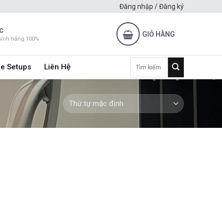
Đăng nhập / Đăng ký
C
GIỎ HÀNG
hính hãng 100%
Tìm
e Setups
Liên Hệ
kiếm: