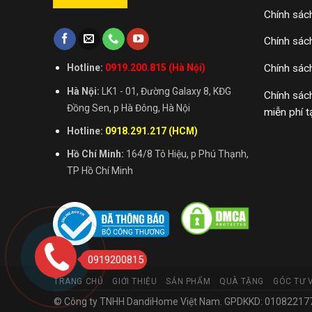
Chính sác
Chính sác
Chính sác
Hotline:
0919.200.815 (Hà Nội)
Hà Nội:
LK1 - 01, Đường Galaxy 8, KĐG
Chính sác
Đồng Sen, p Hà Đông, Hà Nội
miễn phí t
Hotline:
0918.291.217 (HCM)
Hồ Chí Minh:
164/8 Tô Hiệu, p Phú Thạnh,
TP Hồ Chí Minh
0919200815
TRANG CHỦ
GIỚI THIỆU
SẢN PHẨM
QUÀ TẶNG
GÓC TƯ 
© Công ty TNHH DandiHome Việt Nam. GPDKKD: 0108221773