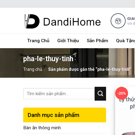
Skip
to
content
GIA
Với 
Trang Chủ
Giới Thiệu
Sản Phẩm
Quà Tặn
pha-le-thuy-tinh
Trang chủ
/
Sản phẩm được gắn thẻ “pha-le-thuy-tinh”
-20%
Danh mục sản phẩm
Bàn ăn thông minh