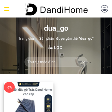
Skip
to
content
dua_go
Trang chủ
/
Sản phẩm được gắn thẻ “dua_go”
LỌC
-7%