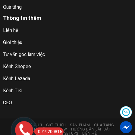
Quà tặng
Thông tin thêm
Liên hệ
Giới thiệu
Tư vấn góc làm việc
Kênh Shopee
Kênh Lazada
Kênh Tiki
CEO
TRANG CHỦ
GIỚI THIỆU
SẢN PHẨM
QUÀ TẶNG
GÓC TƯ VẤN & REVIEW
HƯỚNG DẪN LẮP ĐẶT
0919200815
DANDIHOME SETUPS
LIÊN HỆ