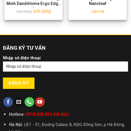
Minh DandiHome Ergo Edge
Nanoleaf
3
695.000
₫
Liên hệ
950.000
₫
ĐĂNG KÝ TƯ VẤN
Nhập số điện thoại
Hotline:
0919.200.815 (Hà Nội)
Hà Nội:
LK1 - 01, Đường Galaxy 8, KĐG Đồng Sen, p Hà Đông,