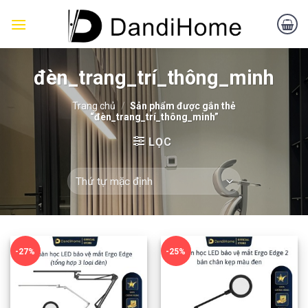
Skip
to
content
đèn_trang_trí_thông_minh
Trang chủ
/
Sản phẩm được gắn thẻ
“đèn_trang_trí_thông_minh”
LỌC
-27%
-25%