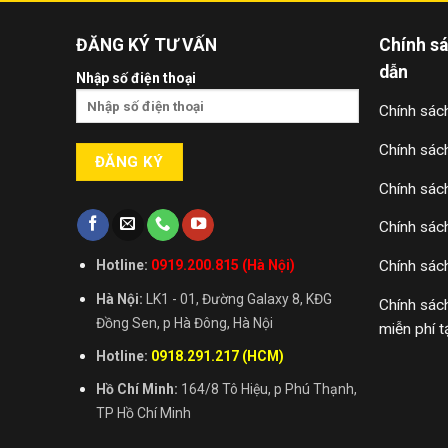
Sau thành công của chiến dịch này,
Nanoleaf
sở hữu của Li Ka Shing và công ty đầu tư mạo 
ĐĂNG KÝ TƯ VẤN
Chính s
Nanoleaf
đã mở Trụ sở chính của họ tại Toro
dẫn
Nhập số điện thoại
trường Châu Âu và Úc. Văn phòng châu Âu của
Đèn thông minh Nanoleaf c
Chính sách
Chính sác
Đèn trang trí thông minh Nanoleaf có 4 loại c
Chính sác
Shapes
: là những tấm màu sắc có 3 hình d
cao 10cm) có thể ghép với nhau. Đây là bộ đ
Chính sác
Elements
: là những tấm lục giác màu gỗ, 
Chính sác
Hotline:
0919.200.815 (Hà Nội)
Lines
: là những thanh màu sắc có chiều dà
Hà Nội:
LK1 - 01, Đường Galaxy 8, KĐG
Chính sác
Canvas
: là những tấm vuông màu sắc có 
Đồng Sen, p Hà Đông, Hà Nội
miễn phí t
Hotline:
0918.291.217 (HCM)
Tất cả các loại đèn
Nanoleaf
luôn có 2 set:
Hồ Chí Minh:
164/8 Tô Hiệu, p Phú Thạnh,
1 là set chính bao gồm các miếng và nguồn
TP Hồ Chí Minh
từ
5.190.000
–
5.790.000
)