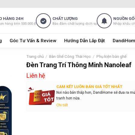
O HÀNG 24H
CHẤT LƯỢNG
NGUỒN GỐ
đơn hàng trên 500.000 đ
Bảo đảm chất lượng dịch vụ
Nhập khẩu c
g
Góc Tư Vấn & Review
Hướng Dẫn Lắp Đặt
DandiHom
Trang chủ
/
Bàn Ghế Công Thái Học
/
Phụ kiện bàn ghế
Đèn Trang Trí Thông Minh Nanoleaf
Liên hệ
CAM KẾT LUÔN BÁN GIÁ TỐT NHẤT
Nơi nào bán thấp hơn, DandiHome sẽ đưa ra mứ
tranh hơn nữa.
Chi tiết