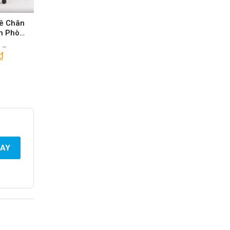
Kê Chân
n Phòng
 2024
₫
–
₫
GAY