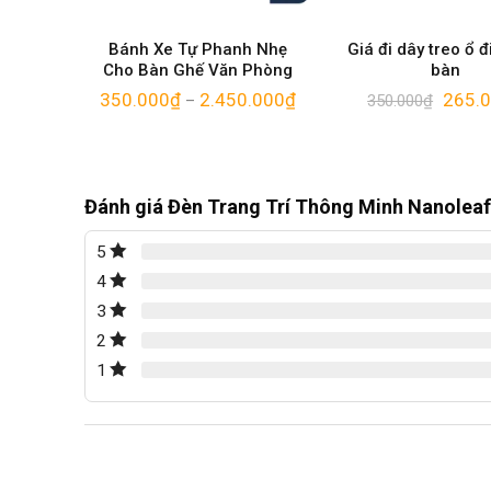
on cho
Bánh Xe Tự Phanh Nhẹ
Giá đi dây treo ổ đ
học
Cho Bàn Ghế Văn Phòng
bàn
00
₫
350.000
₫
2.450.000
₫
265.
–
350.000
₫
Đánh giá Đèn Trang Trí Thông Minh Nanoleaf
5
4
3
2
1