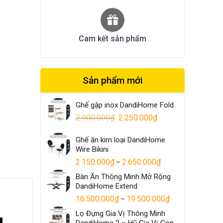
Cam kết sản phẩm
Sản phẩm mới
Ghế gập inox DandiHome Fold
2.900.000
₫
2.250.000
₫
Ghế ăn kim loại DandiHome
Wire Bikini
2.150.000
₫
2.650.000
₫
–
Bàn Ăn Thông Minh Mở Rộng
DandiHome Extend
16.500.000
₫
19.500.000
₫
–
Lọ Đựng Gia Vị Thông Minh
DandiHome 2 – Hũ Gia Vị Gọn