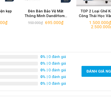
iện kẹp
Đèn Bàn Bảo Vệ Mắt
TOP 2 Loại Ghế 
Thông Minh DandiHome
Công Thái Học Vă
Ergo Edge 3
Chất Lượng Cao
000
₫
695.000
₫
1.500.000
950.000
₫
2.500.000
0%
| 0 đánh giá
0%
| 0 đánh giá
0%
| 0 đánh giá
ĐÁNH GIÁ N
0%
| 0 đánh giá
0%
| 0 đánh giá