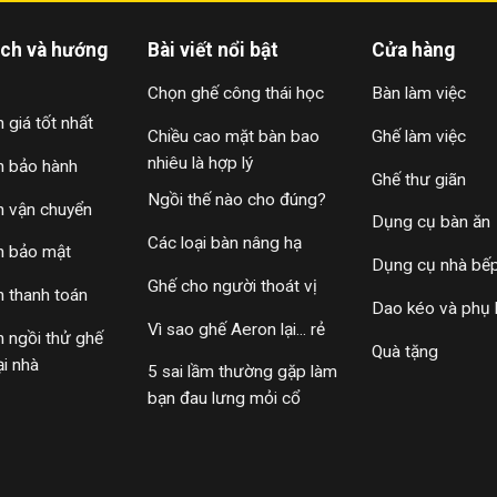
nhận được tài trợ từ Horizons Ventures, một công ty đầu tư thuộc
hiểm Kleiner Perkins ở Thung lũng Silicon.
ách và hướng
Bài viết nổi bật
Cửa hàng
nto, Canada vào tháng 1 năm 2015. Năm 2017, công ty ra mắt thị
Chọn ghế công thái học
Bàn làm việc
 họ đã mở tại Paris, Pháp vào tháng 4 năm 2018.
ó những loại nào?
 giá tốt nhất
Chiều cao mặt bàn bao
Ghế làm việc
nhiêu là hợp lý
h bảo hành
hính, cùng DandiHome tìm hiểu một cách đơn giản nhất:
Ghế thư giãn
Ngồi thế nào cho đúng?
h vận chuyển
ạng: lục giác, tam giác (chiều cao 20cm) và tam giác nhỏ (chiều
Dụng cụ bàn ăn
Các loại bàn nâng hạ
ược yêu thích nhất trên toàn thế giới.
h bảo mật
Dụng cụ nhà bế
cho những ai thích phong cách đơn giản và cổ điển.
Ghế cho người thoát vị
h thanh toán
Dao kéo và phụ 
i 28cm.
Vì sao ghế Aeron lại... rẻ
h ngồi thử ghế
Quà tặng
cạnh 15cm.
ại nhà
5 sai lầm thường gặp làm
bạn đau lưng mỏi cổ
, bộ điều khiển (thường gồm 9 miếng kèm nguồn, bộ điều khiển, gi