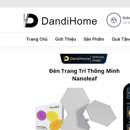
Skip
to
content
GIA
Với 
Trang Chủ
Giới Thiệu
Sản Phẩm
Quà Tặn