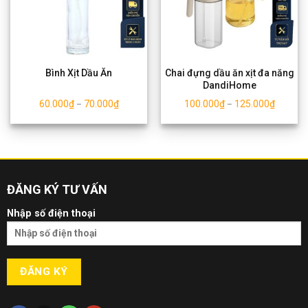
Bình Xịt Dầu Ăn
Chai đựng dầu ăn xịt đa năng
DandiHome
60.000
₫
70.000
₫
100.000
₫
125.000
₫
–
–
ĐĂNG KÝ TƯ VẤN
Nhập số điện thoại