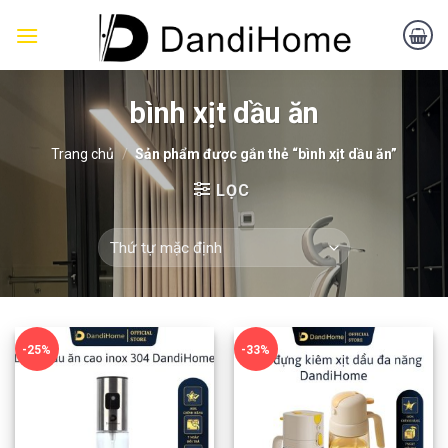
Skip
to
content
bình xịt dầu ăn
Trang chủ
/
Sản phẩm được gắn thẻ “bình xịt dầu ăn”
LỌC
-25%
-33%