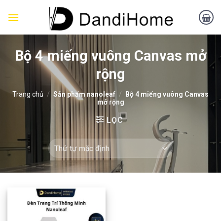
Skip
to
content
Bộ 4 miếng vuông Canvas mở
rộng
Trang chủ
/
Sản phẩm nanoleaf
/
Bộ 4 miếng vuông Canvas
mở rộng
LỌC