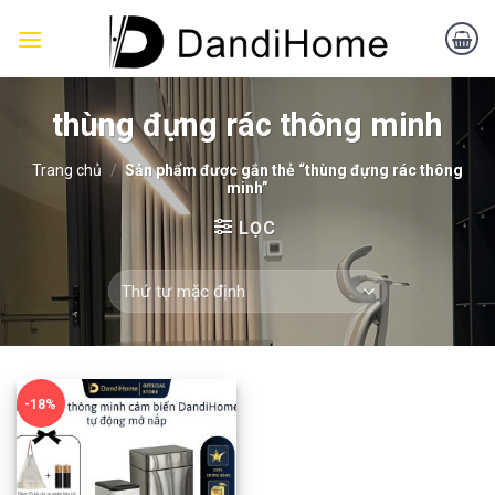
Skip
to
content
thùng đựng rác thông minh
Trang chủ
/
Sản phẩm được gắn thẻ “thùng đựng rác thông
minh”
LỌC
-18%