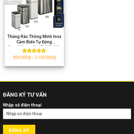
Thùng Rác Thông Minh Inox
Cảm Biến Tự Động
DandiHome 9L 15L 20L 30L
900.000
₫
2.100.000
₫
Được xếp
–
hạng
5.00
5 sao
ĐĂNG KÝ TƯ VẤN
Nhập số điện thoại