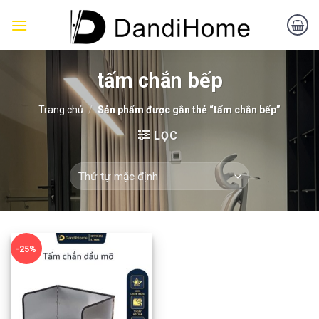
Skip
to
content
tấm chắn bếp
Trang chủ
/
Sản phẩm được gắn thẻ “tấm chắn bếp”
LỌC
-25%