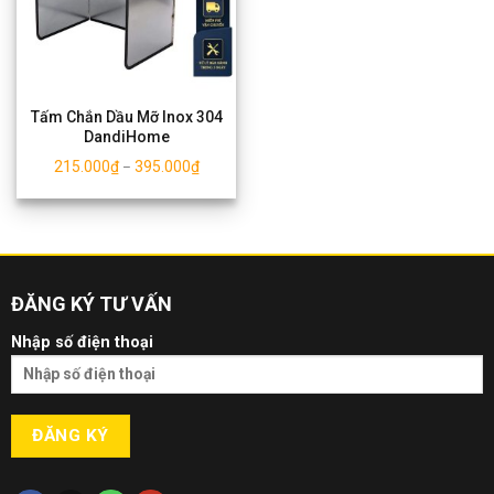
Tấm Chắn Dầu Mỡ Inox 304
DandiHome
215.000
₫
395.000
₫
–
ĐĂNG KÝ TƯ VẤN
Nhập số điện thoại