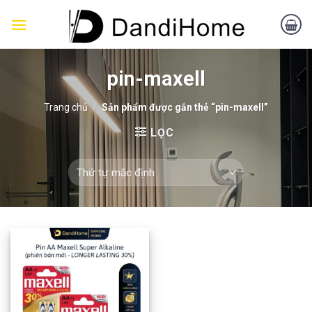
Skip
to
content
pin-maxell
Trang chủ
/
Sản phẩm được gắn thẻ “pin-maxell”
LỌC