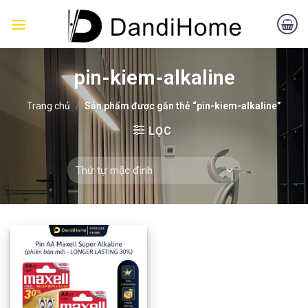
Skip
to
content
pin-kiem-alkaline
Trang chủ
/
Sản phẩm được gắn thẻ “pin-kiem-alkaline”
LỌC