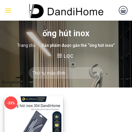
Skip
to
content
ống hút inox
Trang chủ
/
Sản phẩm được gắn thẻ “ống hút inox”
LỌC
-33%