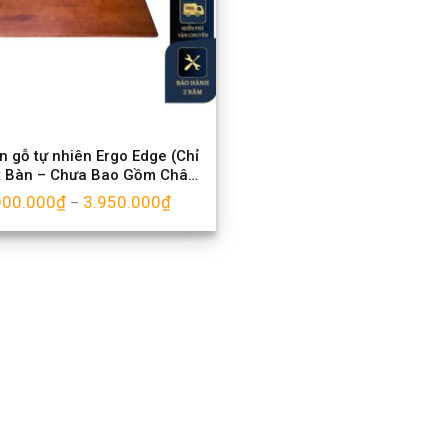
n gỗ tự nhiên Ergo Edge (Chỉ
t Bàn – Chưa Bao Gồm Chân
Bàn)
000.000
₫
3.950.000
₫
–