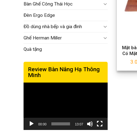
Bàn Ghế Công Thái Học
Đèn Ergo Edge
Đồ dùng nhà bếp và gia đình
Ghế Herman Miller
Mặt bà
Quà tặng
Có Mặ
3.
Review Bàn Nâng Hạ Thông
Minh
Trình
chơi
Video
00:00
13:07