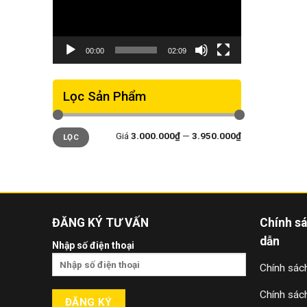
00:00
02:09
Lọc Sản Phẩm
Giá
Giá
Giá
3.000.000₫
—
3.950.000₫
LỌC
thấp
cao
nhất
nhất
ĐĂNG KÝ TƯ VẤN
Chính s
dẫn
Nhập số điện thoại
Chính sách
Chính sác