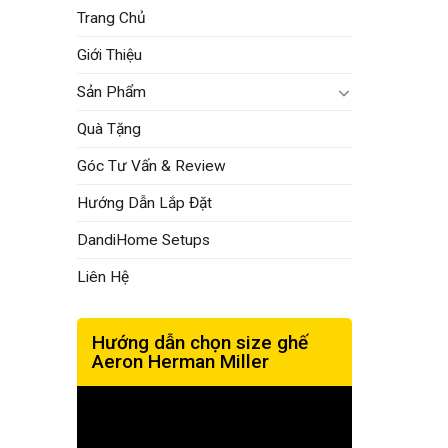
Trang Chủ
Giới Thiệu
Sản Phẩm
Quà Tặng
Góc Tư Vấn & Review
Hướng Dẫn Lắp Đặt
DandiHome Setups
Liên Hệ
Hướng dẫn chọn size ghế
Aeron Herman Miller
Trình
chơi
Video