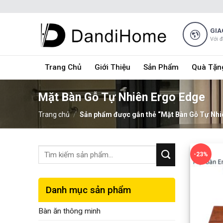
Skip
to
content
GIA
Với 
Trang Chủ
Giới Thiệu
Sản Phẩm
Quà Tặn
Mặt Bàn Gỗ Tự Nhiên Ergo Edge
Trang chủ
/
Sản phẩm được gắn thẻ “Mặt Bàn Gỗ Tự Nhi
-23%
Danh mục sản phẩm
Bàn ăn thông minh