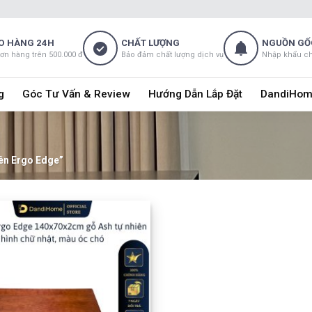
O HÀNG 24H
CHẤT LƯỢNG
NGUỒN GỐ
đơn hàng trên 500.000 đ
Bảo đảm chất lượng dịch vụ
Nhập khẩu c
g
Góc Tư Vấn & Review
Hướng Dẫn Lắp Đặt
DandiHom
ên Ergo Edge”