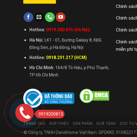
Chính sác
Chính sác
Chính sác
Hotline:
0919.200.815 (Hà Nội)
Hà Nội:
LK1 - 01, Đường Galaxy 8, KĐG
Chính sác
Đồng Sen, p Hà Đông, Hà Nội
miễn phí t
Hotline:
0918.291.217 (HCM)
Hồ Chí Minh:
164/8 Tô Hiệu, p Phú Thạnh,
TP Hồ Chí Minh
0919200815
TRANG CHỦ
GIỚI THIỆU
SẢN PHẨM
QUÀ TẶNG
GÓC TƯ 
© Công ty TNHH DandiHome Việt Nam. GPDKKD: 0108221773