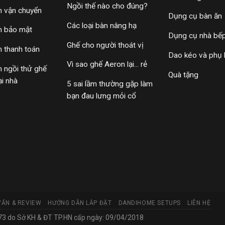
Ngồi thế nào cho đúng?
h vận chuyển
Dụng cụ bàn ăn
Các loại bàn nâng hạ
h bảo mật
Dụng cụ nhà bế
Ghế cho người thoát vị
h thanh toán
Dao kéo và phụ 
Vì sao ghế Aeron lại... rẻ
h ngồi thử ghế
Quà tặng
ại nhà
5 sai lầm thường gặp làm
bạn đau lưng mỏi cổ
VẤN & REVIEW
HƯỚNG DẪN LẮP ĐẶT
DANDIHOME SETUPS
LIÊN HỆ
 do Sở KH & ĐT TP.HN cấp ngày: 09/04/2018