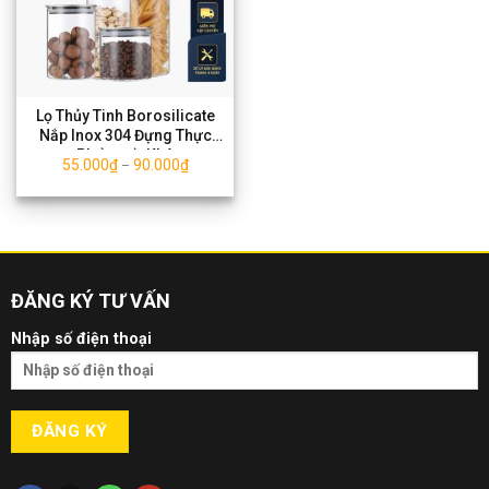
Lọ Thủy Tinh Borosilicate
Nắp Inox 304 Đựng Thực
Phẩm, Đồ Khô
55.000
₫
90.000
₫
–
ĐĂNG KÝ TƯ VẤN
Nhập số điện thoại