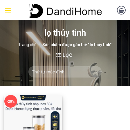
Skip
to
content
lọ thủy tinh
Trang chủ
/
Sản phẩm được gắn thẻ “lọ thủy tinh”
LỌC
-28%