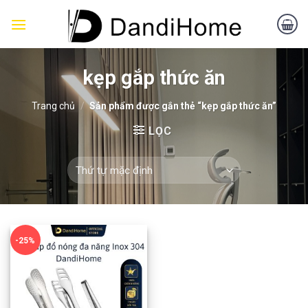
Skip
to
content
kẹp gắp thức ăn
Trang chủ
/
Sản phẩm được gắn thẻ “kẹp gắp thức ăn”
LỌC
-25%