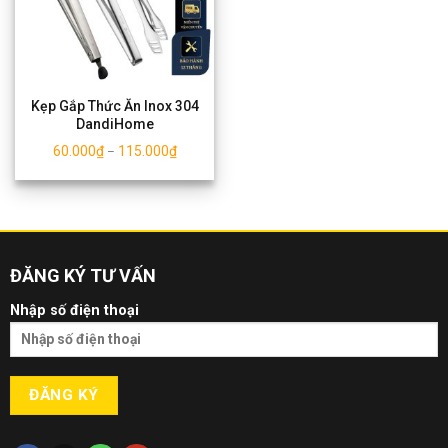
Kẹp Gắp Thức Ăn Inox 304
DandiHome
60.000
₫
115.000
₫
–
ĐĂNG KÝ TƯ VẤN
Nhập số điện thoại