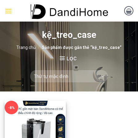
Skip
to
content
kệ_treo_case
Trang chủ
/
Sản phẩm được gắn thẻ “kệ_treo_case”
LỌC
-8%