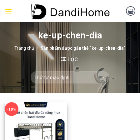
Skip
to
content
ke-up-chen-dia
Trang chủ
/
Sản phẩm được gắn thẻ “ke-up-chen-dia”
LỌC
-10%