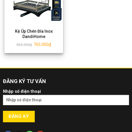
Kệ Úp Chén Đĩa Inox
DandiHome
765.000
₫
850.000
₫
ĐĂNG KÝ TƯ VẤN
Nhập số điện thoại