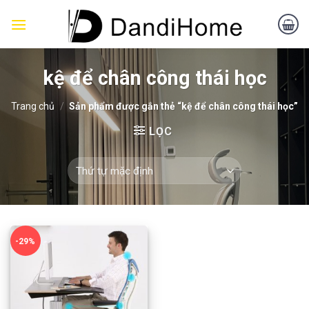
Skip
to
content
kệ để chân công thái học
Trang chủ
/
Sản phẩm được gắn thẻ “kệ để chân công thái học”
LỌC
-29%