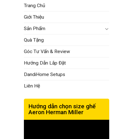
Trang Chủ
Giới Thiệu
Sản Phẩm
Quà Tặng
Góc Tư Vấn & Review
Hướng Dẫn Lắp Đặt
DandiHome Setups
Liên Hệ
Hướng dẫn chọn size ghế
Aeron Herman Miller
Trình
chơi
Video