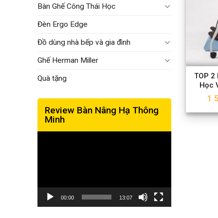
Bàn Ghế Công Thái Học
Đèn Ergo Edge
Đồ dùng nhà bếp và gia đình
Ghế Herman Miller
TOP 2 
Quà tặng
Học 
1.
Review Bàn Nâng Hạ Thông
Minh
Trình
chơi
Video
00:00
13:07