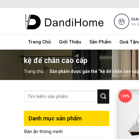
Skip
to
content
GIA
Với 
Trang Chủ
Giới Thiệu
Sản Phẩm
Quà Tặn
kệ để chân cao cấp
Trang chủ
/
Sản phẩm được gắn thẻ “kệ để chân cao cấ
-29%
Danh mục sản phẩm
Bàn ăn thông minh