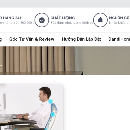
O HÀNG 24H
CHẤT LƯỢNG
NGUỒN GỐ
đơn hàng trên 500.000 đ
Bảo đảm chất lượng dịch vụ
Nhập khẩu c
g
Góc Tư Vấn & Review
Hướng Dẫn Lắp Đặt
DandiHom
p”