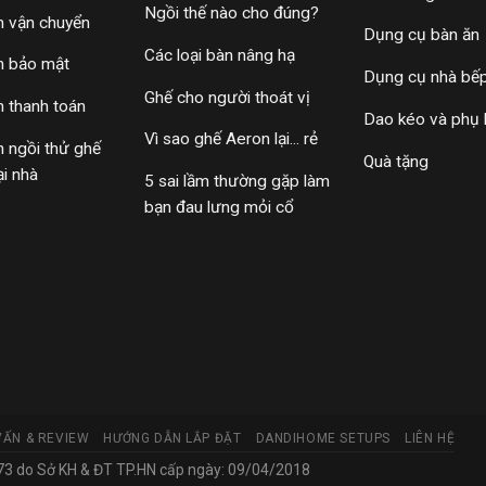
Ngồi thế nào cho đúng?
h vận chuyển
Dụng cụ bàn ăn
Các loại bàn nâng hạ
h bảo mật
Dụng cụ nhà bế
Ghế cho người thoát vị
h thanh toán
Dao kéo và phụ 
Vì sao ghế Aeron lại... rẻ
h ngồi thử ghế
Quà tặng
ại nhà
5 sai lầm thường gặp làm
bạn đau lưng mỏi cổ
VẤN & REVIEW
HƯỚNG DẪN LẮP ĐẶT
DANDIHOME SETUPS
LIÊN HỆ
 do Sở KH & ĐT TP.HN cấp ngày: 09/04/2018