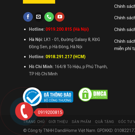
Chính sác
Chính sác
Chính sác
Hotline:
0919.200.815 (Hà Nội)
Hà Nội:
LK1 - 01, Đường Galaxy 8, KĐG
Chính sác
Đồng Sen, p Hà Đông, Hà Nội
miễn phí t
Hotline:
0918.291.217 (HCM)
Hồ Chí Minh:
164/8 Tô Hiệu, p Phú Thạnh,
TP Hồ Chí Minh
0919200815
TRANG CHỦ
GIỚI THIỆU
SẢN PHẨM
QUÀ TẶNG
GÓC TƯ 
© Công ty TNHH DandiHome Việt Nam. GPDKKD: 0108221773