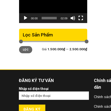
00:00
02:09
Lọc Sản Phẩm
Giá
Giá
Giá
1.500.000₫
—
2.500.000₫
LỌC
thấp
cao
nhất
nhất
ĐĂNG KÝ TƯ VẤN
Chính s
dẫn
Nhập số điện thoại
Chính sách
Chính sác