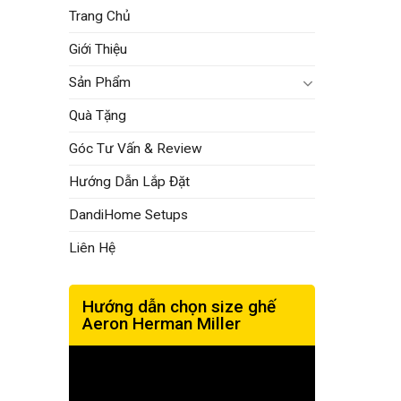
Trang Chủ
Giới Thiệu
Sản Phẩm
Quà Tặng
Góc Tư Vấn & Review
Hướng Dẫn Lắp Đặt
DandiHome Setups
Liên Hệ
Hướng dẫn chọn size ghế
Aeron Herman Miller
Trình
chơi
Video