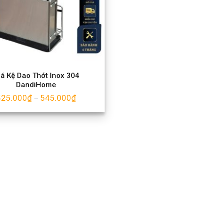
iá Kệ Dao Thớt Inox 304
DandiHome
525.000
₫
545.000
₫
–