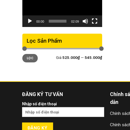
00:00
02:09
Lọc Sản Phẩm
Giá
Giá
Giá
525.000₫
—
545.000₫
LỌC
thấp
cao
nhất
nhất
ĐĂNG KÝ TƯ VẤN
Chính s
dẫn
Nhập số điện thoại
Chính sách
Chính sác