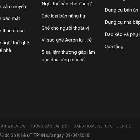
Ngồi thế nào cho đúng?
h vận chuyển
Dụng cụ bàn ăn
Các loại bàn nâng hạ
h bảo mật
Dụng cụ nhà bế
Ghế cho người thoát vị
h thanh toán
Dao kéo và phụ 
Vì sao ghế Aeron lại... rẻ
h ngồi thử ghế
Quà tặng
ại nhà
5 sai lầm thường gặp làm
bạn đau lưng mỏi cổ
VẤN & REVIEW
HƯỚNG DẪN LẮP ĐẶT
DANDIHOME SETUPS
LIÊN HỆ
 do Sở KH & ĐT TP.HN cấp ngày: 09/04/2018