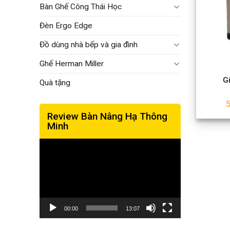
Bàn Ghế Công Thái Học
Đèn Ergo Edge
Đồ dùng nhà bếp và gia đình
Ghế Herman Miller
G
Quà tặng
Review Bàn Nâng Hạ Thông
Minh
Trình
chơi
Video
00:00
13:07