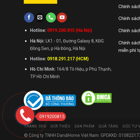
Chính sác
Chính sác
Chính sác
Hotline:
0919.200.815 (Hà Nội)
Hà Nội:
LK1 - 01, Đường Galaxy 8, KĐG
Chính sác
Đồng Sen, p Hà Đông, Hà Nội
miễn phí t
Hotline:
0918.291.217 (HCM)
Hồ Chí Minh:
164/8 Tô Hiệu, p Phú Thạnh,
TP Hồ Chí Minh
0919200815
TRANG CHỦ
GIỚI THIỆU
SẢN PHẨM
QUÀ TẶNG
GÓC TƯ 
© Công ty TNHH DandiHome Việt Nam. GPDKKD: 0108221773