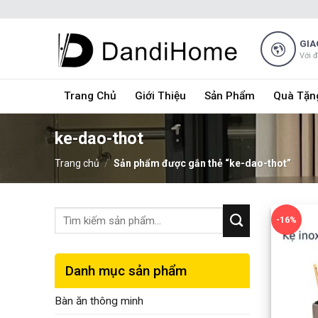
Skip
to
content
GIA
Với 
Trang Chủ
Giới Thiệu
Sản Phẩm
Quà Tặn
ke-dao-thot
Trang chủ
/
Sản phẩm được gắn thẻ “ke-dao-thot”
-16%
Danh mục sản phẩm
Bàn ăn thông minh