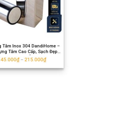
g Tăm Inox 304 DandiHome –
ựng Tăm Cao Cấp, Sạch Đẹp
Cho Bàn Ăn
145.000
₫
215.000
₫
–