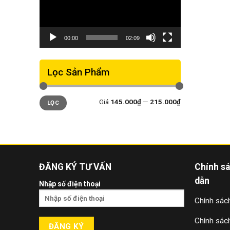
00:00
02:09
Lọc Sản Phẩm
Giá
Giá
Giá
145.000₫
—
215.000₫
LỌC
thấp
cao
nhất
nhất
ĐĂNG KÝ TƯ VẤN
Chính s
dẫn
Nhập số điện thoại
Chính sách
Chính sác