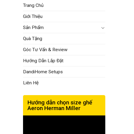
Trang Chủ
Giới Thiệu
Sản Phẩm
Quà Tặng
Góc Tư Vấn & Review
Hướng Dẫn Lắp Đặt
DandiHome Setups
Liên Hệ
Hướng dẫn chọn size ghế
Aeron Herman Miller
Trình
chơi
Video