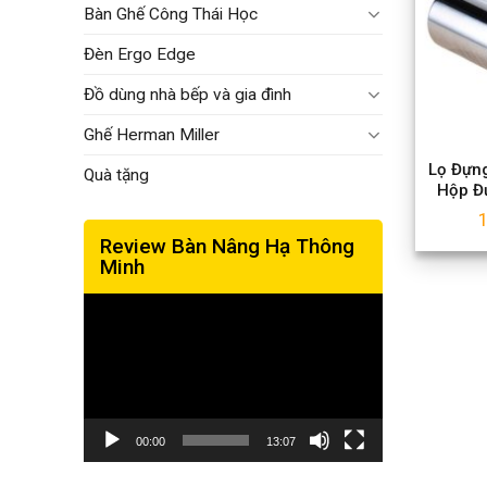
Bàn Ghế Công Thái Học
Đèn Ergo Edge
Đồ dùng nhà bếp và gia đình
Ghế Herman Miller
Lọ Đựn
Quà tặng
Hộp Đ
Review Bàn Nâng Hạ Thông
Minh
Trình
chơi
Video
00:00
13:07