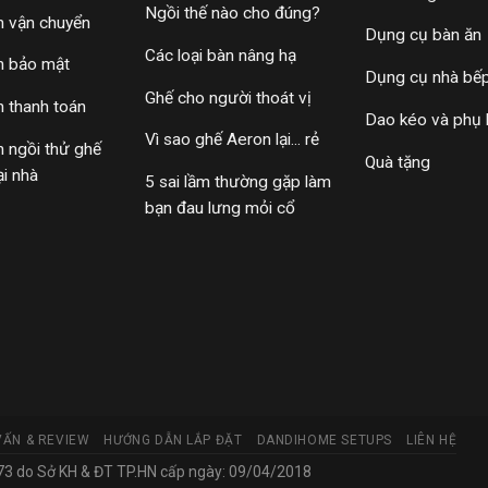
Ngồi thế nào cho đúng?
h vận chuyển
Dụng cụ bàn ăn
Các loại bàn nâng hạ
h bảo mật
Dụng cụ nhà bế
Ghế cho người thoát vị
h thanh toán
Dao kéo và phụ 
Vì sao ghế Aeron lại... rẻ
h ngồi thử ghế
Quà tặng
ại nhà
5 sai lầm thường gặp làm
bạn đau lưng mỏi cổ
VẤN & REVIEW
HƯỚNG DẪN LẮP ĐẶT
DANDIHOME SETUPS
LIÊN HỆ
 do Sở KH & ĐT TP.HN cấp ngày: 09/04/2018