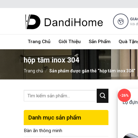
Skip
to
content
GIA
Với 
Trang Chủ
Giới Thiệu
Sản Phẩm
Quà Tặn
hộp tăm inox 304
Trang chủ
/
Sản phẩm được gắn thẻ “hộp tăm inox 304”
-26%
Danh mục sản phẩm
Bàn ăn thông minh