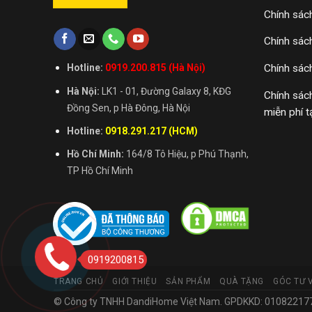
Chính sác
Chính sác
Chính sác
Hotline:
0919.200.815 (Hà Nội)
Hà Nội:
LK1 - 01, Đường Galaxy 8, KĐG
Chính sác
Đồng Sen, p Hà Đông, Hà Nội
miễn phí t
Hotline:
0918.291.217 (HCM)
Hồ Chí Minh:
164/8 Tô Hiệu, p Phú Thạnh,
TP Hồ Chí Minh
0919200815
TRANG CHỦ
GIỚI THIỆU
SẢN PHẨM
QUÀ TẶNG
GÓC TƯ 
© Công ty TNHH DandiHome Việt Nam. GPDKKD: 0108221773