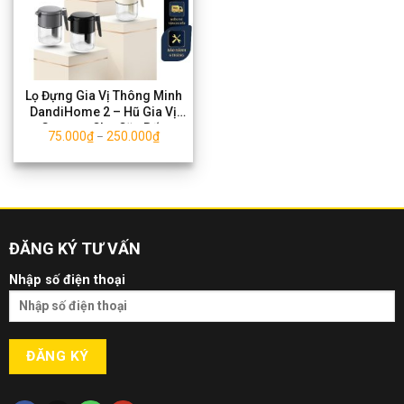
Lọ Đựng Gia Vị Thông Minh
DandiHome 2 – Hũ Gia Vị
Gọn Đẹp Cho Căn Bếp
75.000
₫
250.000
₫
–
ĐĂNG KÝ TƯ VẤN
Nhập số điện thoại