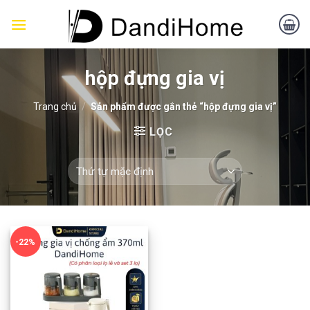
Skip
to
content
hộp đựng gia vị
Trang chủ
/
Sản phẩm được gắn thẻ “hộp đựng gia vị”
LỌC
-22%