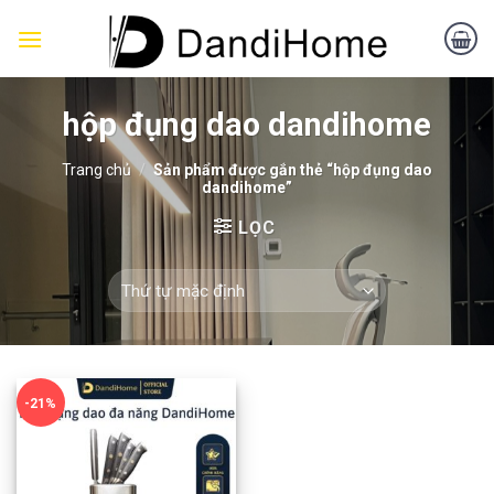
Skip
to
content
hộp đụng dao dandihome
Trang chủ
/
Sản phẩm được gắn thẻ “hộp đụng dao
dandihome”
LỌC
-21%