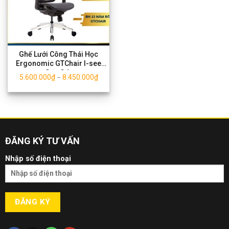
Ghế Lưới Công Thái Học
Ergonomic GTChair I-see
Cao Cấp
5.600.000
₫
8.450.000
₫
–
ĐĂNG KÝ TƯ VẤN
Nhập số điện thoại