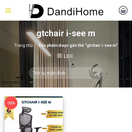
Skip
to
content
gtchair i-see m
Trang chủ
/
Sản phẩm được gắn thẻ “gtchair i-see m”
LỌC
-32%