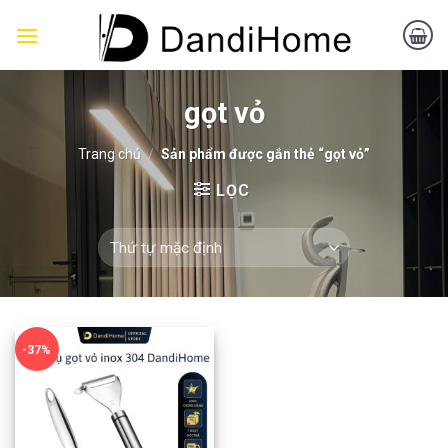
Skip
to
content
gọt vỏ
Trang chủ
/
Sản phẩm được gắn thẻ “gọt vỏ”
LỌC
-37%