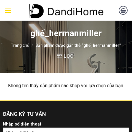
Skip
to
content
ghế_hermanmiller
Trang chủ
/
Sản phẩm được gắn thẻ “ghế_hermanmiller”
LỌC
Không tìm thấy sản phẩm nào khớp với lựa chọn của bạn.
ĐĂNG KÝ TƯ VẤN
Nhập số điện thoại