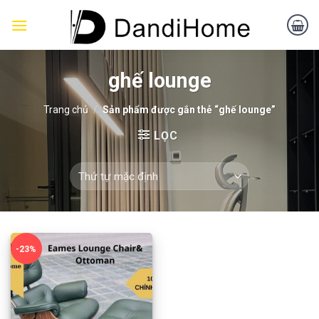
Skip
to
content
ghế lounge
Trang chủ
/
Sản phẩm được gắn thẻ “ghế lounge”
LỌC
-23%