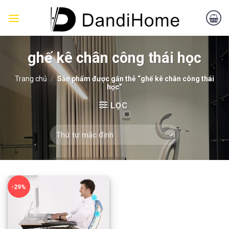
Skip
to
content
ghế kê chân công thái học
Trang chủ
/
Sản phẩm được gắn thẻ “ghế kê chân công thái
học”
LỌC
-29%