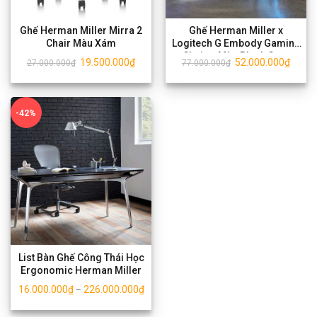
Ghế Herman Miller Mirra 2
Ghế Herman Miller x
Chair Màu Xám
Logitech G Embody Gaming
Chair – Màu Black Cyan
19.500.000
₫
52.000.000
₫
27.000.000
₫
77.000.000
₫
-42%
List Bàn Ghế Công Thái Học
Ergonomic Herman Miller
16.000.000
₫
226.000.000
₫
–