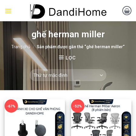
Skip
to
content
ghế herman miller
Trang chủ
/
Sản phẩm được gắn thẻ “ghế herman miller”
LỌC
-67%
-52%