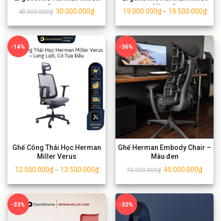
Cosm
Mirra 2
30.000.000
₫
19.000.000
₫
19.500.000
₫
45.000.000
₫
–
-14%
-36%
Ghế Công Thái Học Herman
Ghế Herman Embody Chair –
Miller Verus
Màu đen
12.500.000
₫
13.500.000
₫
45.000.000
₫
–
70.000.000
₫
-33%
-33%