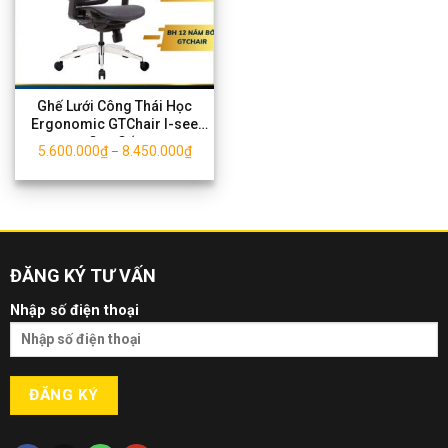
Ghế Lưới Công Thái Học
Ergonomic GTChair I-see
Cao Cấp
5.600.000
₫
8.450.000
₫
–
ĐĂNG KÝ TƯ VẤN
Nhập số điện thoại