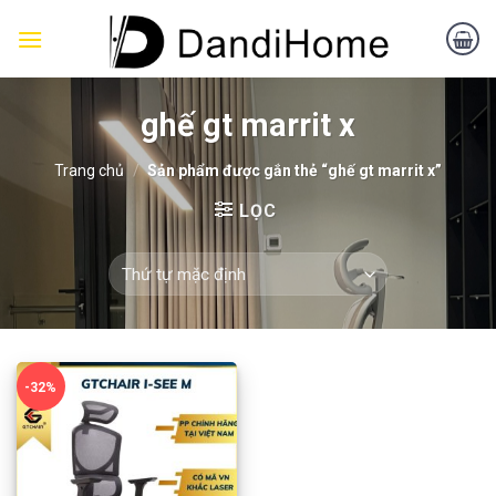
Skip
to
content
ghế gt marrit x
Trang chủ
/
Sản phẩm được gắn thẻ “ghế gt marrit x”
LỌC
-32%