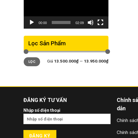
00:00
02:09
Lọc Sản Phẩm
Giá
Giá
Giá
13.500.000₫
—
13.950.000₫
LỌC
thấp
cao
nhất
nhất
ĐĂNG KÝ TƯ VẤN
Chính s
dẫn
Nhập số điện thoại
Chính sách
Chính sác