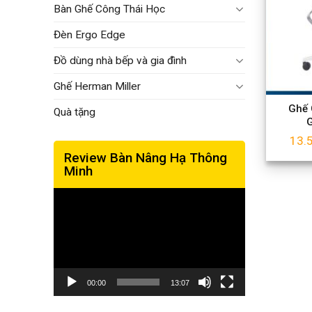
Bàn Ghế Công Thái Học
Đèn Ergo Edge
Đồ dùng nhà bếp và gia đình
Ghế Herman Miller
Ghế 
Quà tặng
G
13.
Review Bàn Nâng Hạ Thông
Minh
Trình
chơi
Video
00:00
13:07