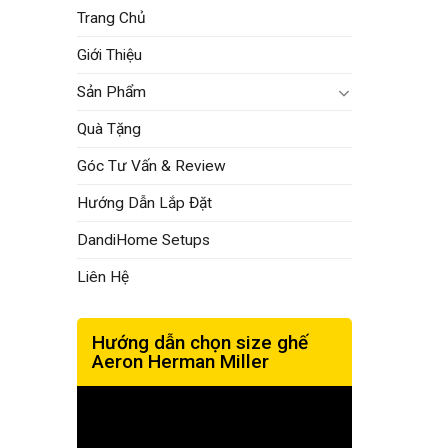
Trang Chủ
Giới Thiệu
Sản Phẩm
Quà Tặng
Góc Tư Vấn & Review
Hướng Dẫn Lắp Đặt
DandiHome Setups
Liên Hệ
Hướng dẫn chọn size ghế
Aeron Herman Miller
Trình
chơi
Video