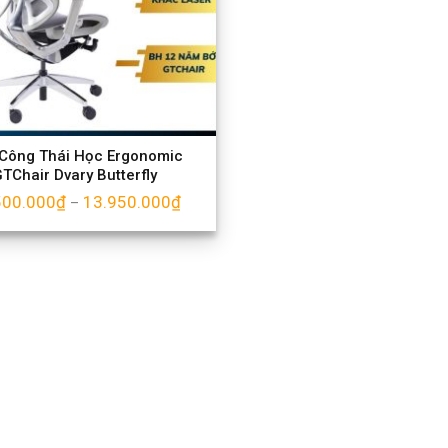
Công Thái Học Ergonomic
TChair Dvary Butterfly
500.000
₫
13.950.000
₫
–