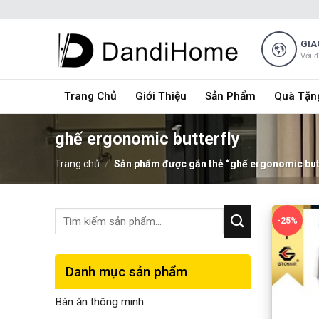
Skip
to
content
GIA
Với 
Trang Chủ
Giới Thiệu
Sản Phẩm
Quà Tặn
ghế ergonomic butterfly
Trang chủ
/
Sản phẩm được gắn thẻ “ghế ergonomic butt
-25%
Danh mục sản phẩm
Bàn ăn thông minh