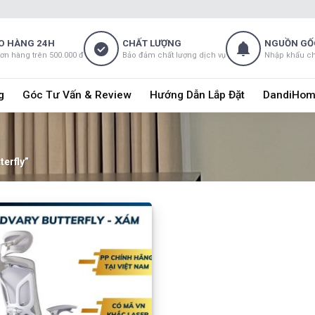
O HÀNG 24H
CHẤT LƯỢNG
NGUỒN GỐ
đơn hàng trên 500.000 đ
Bảo đảm chất lượng dịch vụ
Nhập khẩu c
g
Góc Tư Vấn & Review
Hướng Dẫn Lắp Đặt
DandiHom
erfly”