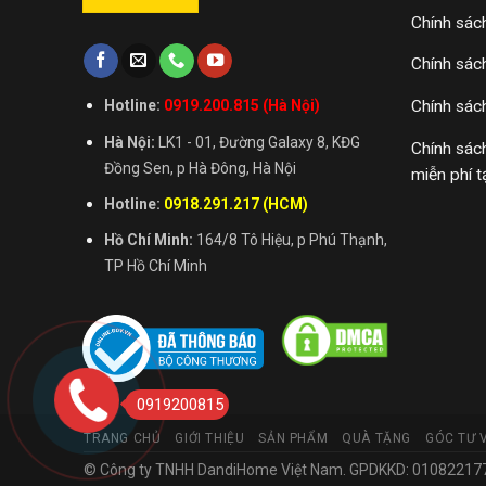
Chính sác
Chính sác
Chính sác
Hotline:
0919.200.815 (Hà Nội)
Hà Nội:
LK1 - 01, Đường Galaxy 8, KĐG
Chính sác
Đồng Sen, p Hà Đông, Hà Nội
miễn phí t
Hotline:
0918.291.217 (HCM)
Hồ Chí Minh:
164/8 Tô Hiệu, p Phú Thạnh,
TP Hồ Chí Minh
0919200815
TRANG CHỦ
GIỚI THIỆU
SẢN PHẨM
QUÀ TẶNG
GÓC TƯ 
© Công ty TNHH DandiHome Việt Nam. GPDKKD: 0108221773