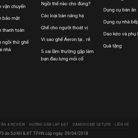
Ngồi thế nào cho đúng?
h vận chuyển
Dụng cụ bàn ăn
Các loại bàn nâng hạ
h bảo mật
Dụng cụ nhà bế
Ghế cho người thoát vị
h thanh toán
Dao kéo và phụ 
Vì sao ghế Aeron lại... rẻ
h ngồi thử ghế
Quà tặng
ại nhà
5 sai lầm thường gặp làm
bạn đau lưng mỏi cổ
VẤN & REVIEW
HƯỚNG DẪN LẮP ĐẶT
DANDIHOME SETUPS
LIÊN HỆ
 do Sở KH & ĐT TP.HN cấp ngày: 09/04/2018