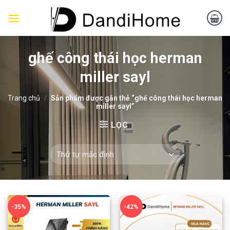
Skip
to
content
ghế công thái học herman
miller sayl
Trang chủ
/
Sản phẩm được gắn thẻ “ghế công thái học herman
miller sayl”
LỌC
-35%
-42%