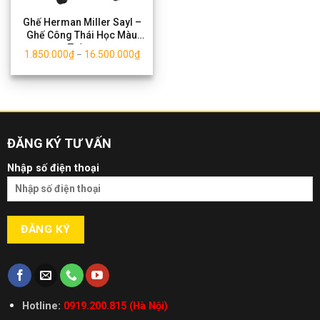
Ghế Herman Miller Sayl –
Ghế Công Thái Học Màu
Trắng
1.850.000
₫
16.500.000
₫
–
ĐĂNG KÝ TƯ VẤN
Nhập số điện thoại
Hotline:
0919.200.815 (Hà Nội)