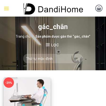
Skip
to
content
gác_chân
Trang chủ
/
Sản phẩm được gắn thẻ “gác_chân”
LỌC
-29%