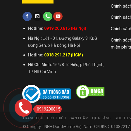
Chính sác
Chính sác
Chính sác
Hotline:
0919.200.815 (Hà Nội)
Hà Nội:
LK1 - 01, Đường Galaxy 8, KĐG
Chính sác
Đồng Sen, p Hà Đông, Hà Nội
miễn phí t
Hotline:
0918.291.217 (HCM)
Hồ Chí Minh:
164/8 Tô Hiệu, p Phú Thạnh,
TP Hồ Chí Minh
0919200815
TRANG CHỦ
GIỚI THIỆU
SẢN PHẨM
QUÀ TẶNG
GÓC TƯ 
© Công ty TNHH DandiHome Việt Nam. GPDKKD: 0108221773