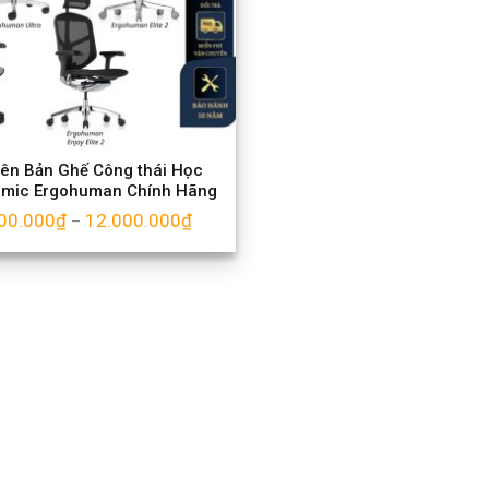
iên Bản Ghế Công thái Học
omic Ergohuman Chính Hãng
00.000
₫
12.000.000
₫
–