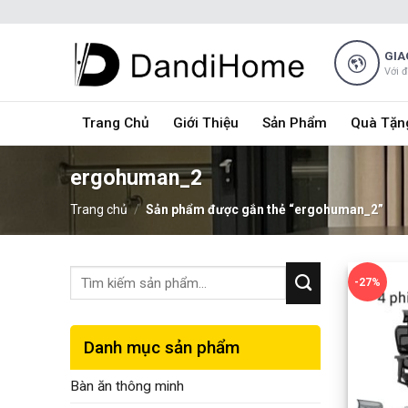
Skip
to
content
GIA
Với 
Trang Chủ
Giới Thiệu
Sản Phẩm
Quà Tặn
ergohuman_2
Trang chủ
/
Sản phẩm được gắn thẻ “ergohuman_2”
-27%
Danh mục sản phẩm
Bàn ăn thông minh