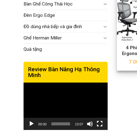
Bàn Ghế Công Thái Học
Đèn Ergo Edge
Đồ dùng nhà bếp và gia đình
Ghế Herman Miller
4 Ph
Quà tặng
Ergon
7.0
Review Bàn Nâng Hạ Thông
Minh
Trình
chơi
Video
00:00
13:07