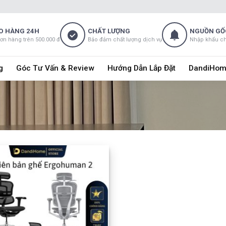
O HÀNG 24H
CHẤT LƯỢNG
NGUỒN GỐ
đơn hàng trên 500.000 đ
Bảo đảm chất lượng dịch vụ
Nhập khẩu c
g
Góc Tư Vấn & Review
Hướng Dẫn Lắp Đặt
DandiHom