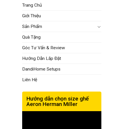
Trang Chủ
Giới Thiệu
Sản Phẩm
Quà Tặng
Góc Tư Vấn & Review
Hướng Dẫn Lắp Đặt
DandiHome Setups
Liên Hệ
Hướng dẫn chọn size ghế
Aeron Herman Miller
Trình
chơi
Video