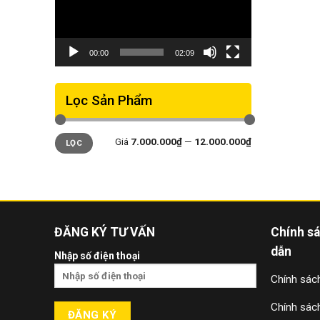
00:00
02:09
Lọc Sản Phẩm
Giá
Giá
Giá
7.000.000₫
—
12.000.000₫
LỌC
thấp
cao
nhất
nhất
ĐĂNG KÝ TƯ VẤN
Chính s
dẫn
Nhập số điện thoại
Chính sách
Chính sác