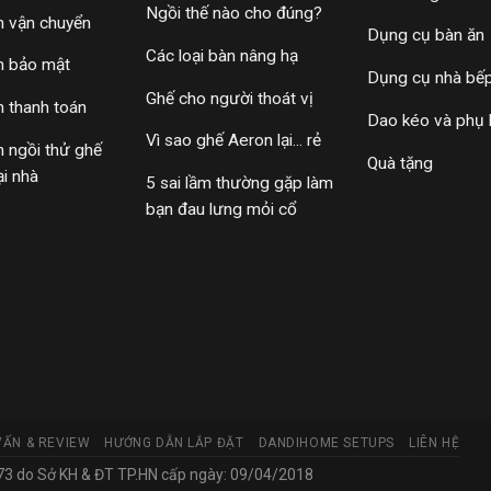
Ngồi thế nào cho đúng?
h vận chuyển
Dụng cụ bàn ăn
Các loại bàn nâng hạ
h bảo mật
Dụng cụ nhà bế
Ghế cho người thoát vị
h thanh toán
Dao kéo và phụ 
Vì sao ghế Aeron lại... rẻ
h ngồi thử ghế
Quà tặng
ại nhà
5 sai lầm thường gặp làm
bạn đau lưng mỏi cổ
VẤN & REVIEW
HƯỚNG DẪN LẮP ĐẶT
DANDIHOME SETUPS
LIÊN HỆ
 do Sở KH & ĐT TP.HN cấp ngày: 09/04/2018